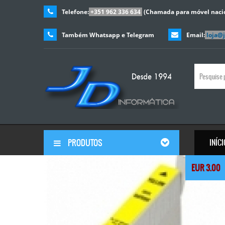
Telefone:
+351 962 336 634
(Chamada para móvel naci
Também Whatsapp e Telegram
Email:
loja@
PRODUTOS
INÍC
© Free
Joomla! 3 Modules
- by
VinaGecko.com
EUR 3.00