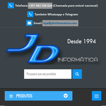
Telefone:
+351 962 336 634
(Chamada para móvel nacional)
Também Whatsapp e Telegram
Email:
loja@jdinformatica.com
≡
PRODUTOS
© Free
Joomla! 3 Modules
- by
VinaGecko.com