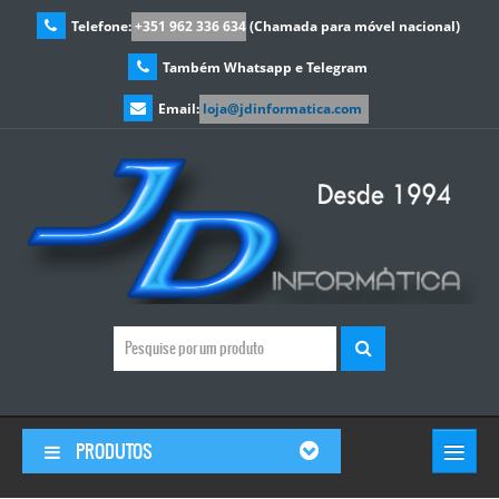
Telefone:
+351 962 336 634
(Chamada para móvel nacional)
Também Whatsapp e Telegram
Email:
loja@jdinformatica.com
≡
PRODUTOS
© Free
Joomla! 3 Modules
- by
VinaGecko.com