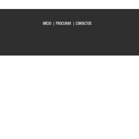
Copyright MAXXmarketing Webdesigner GmbH
INÍCIO
PROCURAR
CONTACTOS
Joomla! 3 Templates