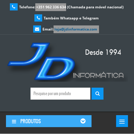
Telefone:
+351 962 336 634
(Chamada para móvel nacional)
Também Whatsapp e Telegram
Email:
loja@jdinformatica.com
≡
PRODUTOS
© Free
Joomla! 3 Modules
- by
VinaGecko.com