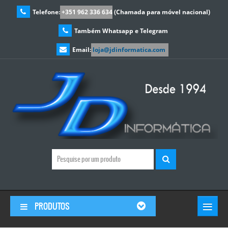
Telefone:
+351 962 336 634
(Chamada para móvel nacional)
Também Whatsapp e Telegram
Email:
loja@jdinformatica.com
≡
PRODUTOS
© Free
Joomla! 3 Modules
- by
VinaGecko.com