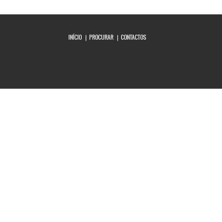
Copyright MAXXmarketing Webdesigner GmbH
INÍCIO
PROCURAR
CONTACTOS
Joomla! 3 Templates